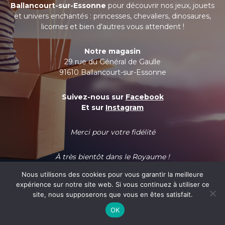
Ballancourt-sur-Essonne
pour découvrir nos jeux, jouets
et univers enchantés : princesses, chevaliers, dinosaures,
licornes et bien d'autres vous attendent !
Notre magasin
29 rue du Général de Gaulle
91610 Ballancourt-sur-Essonne
Suivez-nous sur
Facebook
Et sur
Instagram
Merci pour votre fidélité
À très bientôt dans le Royaume !
Nous utilisons des cookies pour vous garantir la meilleure
expérience sur notre site web. Si vous continuez à utiliser ce
site, nous supposerons que vous en êtes satisfait.
OK