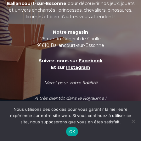
Ballancourt-sur-Essonne
pour découvrir nos jeux, jouets
et univers enchantés : princesses, chevaliers, dinosaures,
licornes et bien d'autres vous attendent !
Notre magasin
29 rue du Général de Gaulle
91610 Ballancourt-sur-Essonne
Suivez-nous sur
Facebook
Et sur
Instagram
Merci pour votre fidélité
À très bientôt dans le Royaume !
Nous utilisons des cookies pour vous garantir la meilleure
expérience sur notre site web. Si vous continuez à utiliser ce
site, nous supposerons que vous en êtes satisfait.
OK