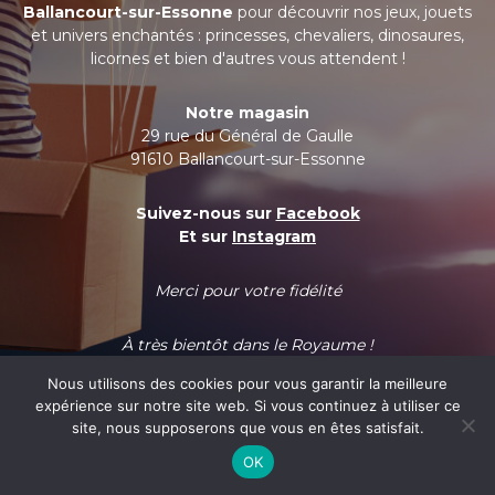
Ballancourt-sur-Essonne
pour découvrir nos jeux, jouets
et univers enchantés : princesses, chevaliers, dinosaures,
licornes et bien d'autres vous attendent !
Notre magasin
29 rue du Général de Gaulle
91610 Ballancourt-sur-Essonne
Suivez-nous sur
Facebook
Et sur
Instagram
Merci pour votre fidélité
À très bientôt dans le Royaume !
Nous utilisons des cookies pour vous garantir la meilleure
expérience sur notre site web. Si vous continuez à utiliser ce
site, nous supposerons que vous en êtes satisfait.
OK