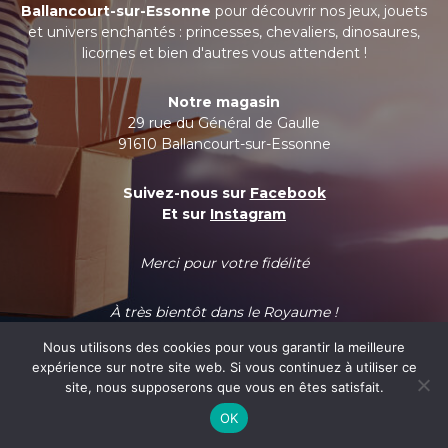
Ballancourt-sur-Essonne
pour découvrir nos jeux, jouets
et univers enchantés : princesses, chevaliers, dinosaures,
licornes et bien d'autres vous attendent !
Notre magasin
29 rue du Général de Gaulle
91610 Ballancourt-sur-Essonne
Suivez-nous sur
Facebook
Et sur
Instagram
Merci pour votre fidélité
À très bientôt dans le Royaume !
Nous utilisons des cookies pour vous garantir la meilleure
expérience sur notre site web. Si vous continuez à utiliser ce
site, nous supposerons que vous en êtes satisfait.
OK