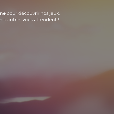
nne
pour découvrir nos jeux,
en d'autres vous attendent !