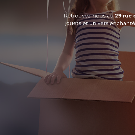
Retrouvez-nous au
29 rue 
jouets et univers enchantés