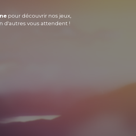
nne
pour découvrir nos jeux,
en d'autres vous attendent !