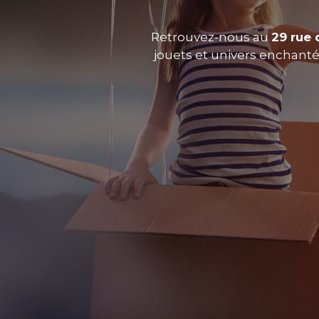
Retrouvez-nous au
29 rue 
jouets et univers enchantés