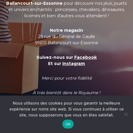
Ballancourt-sur-Essonne
pour découvrir nos jeux, jouets
et univers enchantés : princesses, chevaliers, dinosaures,
licornes et bien d'autres vous attendent !
Notre magasin
29 rue du Général de Gaulle
91610 Ballancourt-sur-Essonne
Suivez-nous sur
Facebook
Et sur
Instagram
Merci pour votre fidélité
À très bientôt dans le Royaume !
Nous utilisons des cookies pour vous garantir la meilleure
expérience sur notre site web. Si vous continuez à utiliser ce
site, nous supposerons que vous en êtes satisfait.
OK