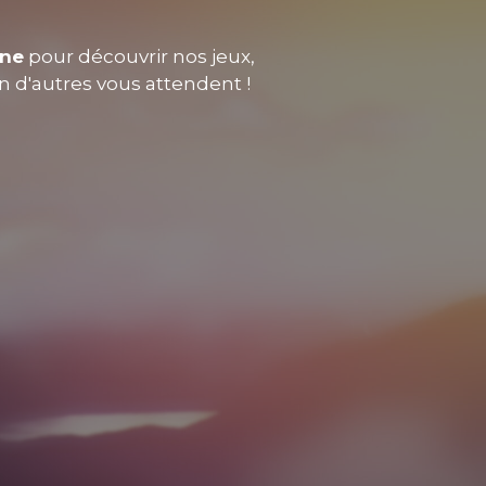
nne
pour découvrir nos jeux,
en d'autres vous attendent !