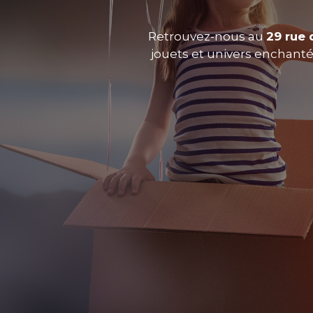
Retrouvez-nous au
29 rue 
jouets et univers enchantés