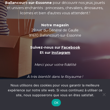
Ballancourt-sur-Essonne
pour découvrir nos jeux, jouets
et univers enchantés : princesses, chevaliers, dinosaures,
licornes et bien d'autres vous attendent !
Notre magasin
29 rue du Général de Gaulle
91610 Ballancourt-sur-Essonne
Suivez-nous sur
Facebook
Et sur
Instagram
Merci pour votre fidélité
À très bientôt dans le Royaume !
Nous utilisons des cookies pour vous garantir la meilleure
expérience sur notre site web. Si vous continuez à utiliser ce
site, nous supposerons que vous en êtes satisfait.
OK