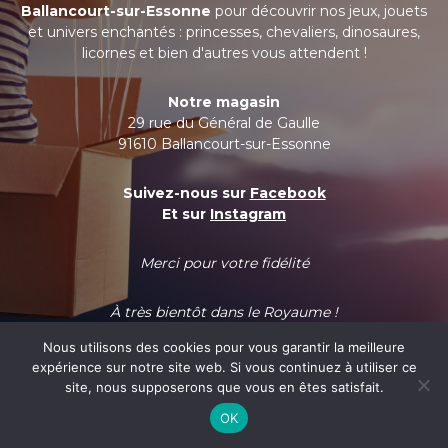
Ballancourt-sur-Essonne
pour découvrir nos jeux, jouets
et univers enchantés : princesses, chevaliers, dinosaures,
licornes et bien d'autres vous attendent !
Notre magasin
29 rue du Général de Gaulle
91610 Ballancourt-sur-Essonne
Suivez-nous sur
Facebook
Et sur
Instagram
Merci pour votre fidélité
À très bientôt dans le Royaume !
Nous utilisons des cookies pour vous garantir la meilleure
expérience sur notre site web. Si vous continuez à utiliser ce
site, nous supposerons que vous en êtes satisfait.
OK