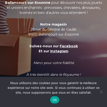
Ballancourt-sur-Essonne
pour découvrir nos jeux, jouets
et univers enchantés : princesses, chevaliers, dinosaures,
licornes et bien d'autres vous attendent !
Notre magasin
29 rue du Général de Gaulle
91610 Ballancourt-sur-Essonne
Suivez-nous sur
Facebook
Et sur
Instagram
Merci pour votre fidélité
À très bientôt dans le Royaume !
Nous utilisons des cookies pour vous garantir la meilleure
expérience sur notre site web. Si vous continuez à utiliser ce
site, nous supposerons que vous en êtes satisfait.
OK