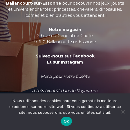
Ballancourt-sur-Essonne
pour découvrir nos jeux, jouets
et univers enchantés : princesses, chevaliers, dinosaures,
licornes et bien d'autres vous attendent !
Notre magasin
29 rue du Général de Gaulle
91610 Ballancourt-sur-Essonne
Suivez-nous sur
Facebook
Et sur
Instagram
Merci pour votre fidélité
À très bientôt dans le Royaume !
Nous utilisons des cookies pour vous garantir la meilleure
expérience sur notre site web. Si vous continuez à utiliser ce
site, nous supposerons que vous en êtes satisfait.
OK