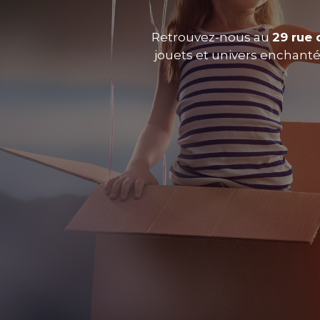
Retrouvez-nous au
29 rue 
jouets et univers enchantés