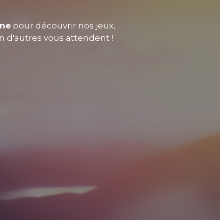
nne
pour découvrir nos jeux,
en d'autres vous attendent !