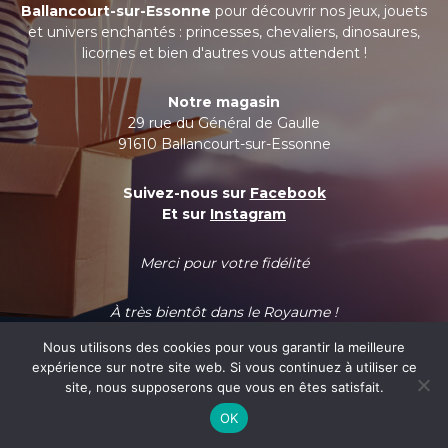
Ballancourt-sur-Essonne
pour découvrir nos jeux, jouets
et univers enchantés : princesses, chevaliers, dinosaures,
licornes et bien d'autres vous attendent !
Notre magasin
29 rue du Général de Gaulle
91610 Ballancourt-sur-Essonne
Suivez-nous sur
Facebook
Et sur
Instagram
Merci pour votre fidélité
À très bientôt dans le Royaume !
Nous utilisons des cookies pour vous garantir la meilleure
expérience sur notre site web. Si vous continuez à utiliser ce
site, nous supposerons que vous en êtes satisfait.
OK