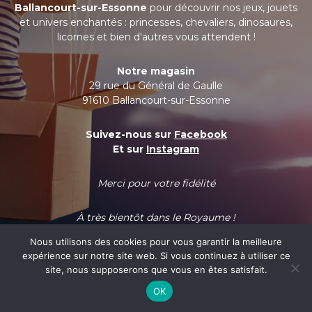
Ballancourt-sur-Essonne
pour découvrir nos jeux, jouets
et univers enchantés : princesses, chevaliers, dinosaures,
licornes et bien d'autres vous attendent !
Notre magasin
29 rue du Général de Gaulle
91610 Ballancourt-sur-Essonne
Suivez-nous sur
Facebook
Et sur
Instagram
Merci pour votre fidélité
À très bientôt dans le Royaume !
Nous utilisons des cookies pour vous garantir la meilleure
expérience sur notre site web. Si vous continuez à utiliser ce
site, nous supposerons que vous en êtes satisfait.
OK