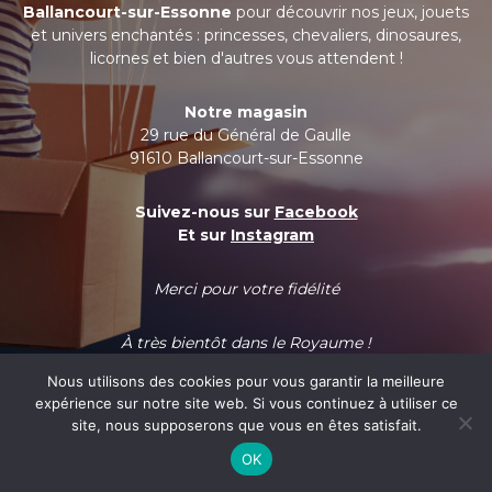
Ballancourt-sur-Essonne
pour découvrir nos jeux, jouets
et univers enchantés : princesses, chevaliers, dinosaures,
licornes et bien d'autres vous attendent !
Notre magasin
29 rue du Général de Gaulle
91610 Ballancourt-sur-Essonne
Suivez-nous sur
Facebook
Et sur
Instagram
Merci pour votre fidélité
À très bientôt dans le Royaume !
Nous utilisons des cookies pour vous garantir la meilleure
expérience sur notre site web. Si vous continuez à utiliser ce
site, nous supposerons que vous en êtes satisfait.
OK