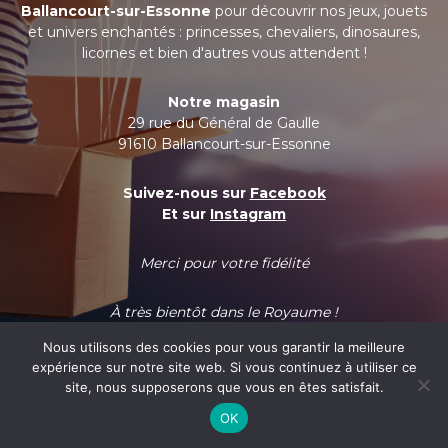
Ballancourt-sur-Essonne
pour découvrir nos jeux, jouets
et univers enchantés : princesses, chevaliers, dinosaures,
licornes et bien d'autres vous attendent !
Notre magasin
29 rue du Général de Gaulle
91610 Ballancourt-sur-Essonne
Suivez-nous sur
Facebook
Et sur
Instagram
Merci pour votre fidélité
À très bientôt dans le Royaume !
Nous utilisons des cookies pour vous garantir la meilleure
expérience sur notre site web. Si vous continuez à utiliser ce
site, nous supposerons que vous en êtes satisfait.
OK