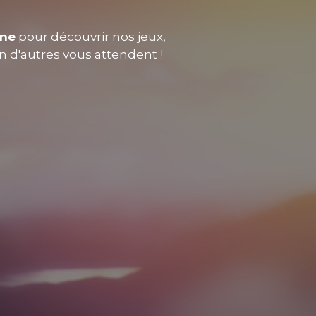
nne
pour découvrir nos jeux,
en d'autres vous attendent !