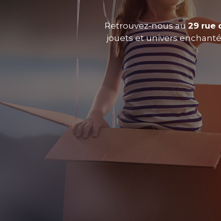
Retrouvez-nous au
29 rue 
jouets et univers enchantés