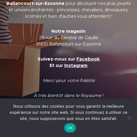
Ballancourt-sur-Essonne
pour découvrir nos jeux, jouets
et univers enchantés : princesses, chevaliers, dinosaures,
licornes et bien d'autres vous attendent !
Notre magasin
29 rue du Général de Gaulle
91610 Ballancourt-sur-Essonne
Suivez-nous sur
Facebook
Et sur
Instagram
Merci pour votre fidélité
À très bientôt dans le Royaume !
Nous utilisons des cookies pour vous garantir la meilleure
expérience sur notre site web. Si vous continuez à utiliser ce
site, nous supposerons que vous en êtes satisfait.
OK