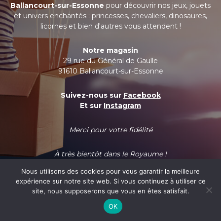
Ballancourt-sur-Essonne
pour découvrir nos jeux, jouets
et univers enchantés : princesses, chevaliers, dinosaures,
licornes et bien d'autres vous attendent !
Notre magasin
29 rue du Général de Gaulle
91610 Ballancourt-sur-Essonne
Suivez-nous sur
Facebook
Et sur
Instagram
Merci pour votre fidélité
À très bientôt dans le Royaume !
Nous utilisons des cookies pour vous garantir la meilleure
expérience sur notre site web. Si vous continuez à utiliser ce
site, nous supposerons que vous en êtes satisfait.
OK