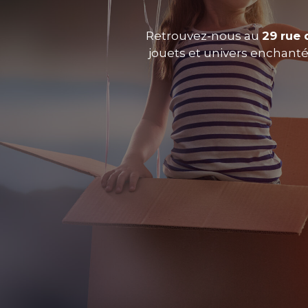
Retrouvez-nous au
29 rue 
jouets et univers enchantés