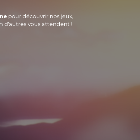
nne
pour découvrir nos jeux,
en d'autres vous attendent !