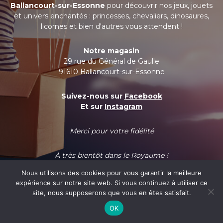
Ballancourt-sur-Essonne
pour découvrir nos jeux, jouets
et univers enchantés : princesses, chevaliers, dinosaures,
licornes et bien d'autres vous attendent !
Notre magasin
29 rue du Général de Gaulle
91610 Ballancourt-sur-Essonne
Suivez-nous sur
Facebook
Et sur
Instagram
Merci pour votre fidélité
À très bientôt dans le Royaume !
Nous utilisons des cookies pour vous garantir la meilleure
expérience sur notre site web. Si vous continuez à utiliser ce
site, nous supposerons que vous en êtes satisfait.
OK