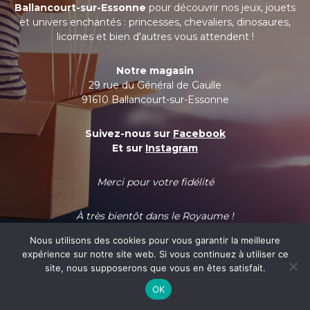
Ballancourt-sur-Essonne
pour découvrir nos jeux, jouets
et univers enchantés : princesses, chevaliers, dinosaures,
licornes et bien d'autres vous attendent !
Notre magasin
29 rue du Général de Gaulle
91610 Ballancourt-sur-Essonne
Suivez-nous sur
Facebook
Et sur
Instagram
Merci pour votre fidélité
À très bientôt dans le Royaume !
Nous utilisons des cookies pour vous garantir la meilleure
expérience sur notre site web. Si vous continuez à utiliser ce
site, nous supposerons que vous en êtes satisfait.
OK