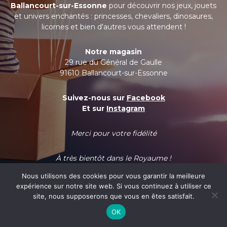
Ballancourt-sur-Essonne
pour découvrir nos jeux, jouets
et univers enchantés : princesses, chevaliers, dinosaures,
licornes et bien d'autres vous attendent !
Notre magasin
29 rue du Général de Gaulle
91610 Ballancourt-sur-Essonne
Suivez-nous sur
Facebook
Et sur
Instagram
Merci pour votre fidélité
À très bientôt dans le Royaume !
Nous utilisons des cookies pour vous garantir la meilleure
expérience sur notre site web. Si vous continuez à utiliser ce
site, nous supposerons que vous en êtes satisfait.
OK