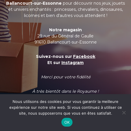
Ballancourt-sur-Essonne
pour découvrir nos jeux, jouets
et univers enchantés : princesses, chevaliers, dinosaures,
licornes et bien d'autres vous attendent !
Notre magasin
29 rue du Général de Gaulle
91610 Ballancourt-sur-Essonne
Suivez-nous sur
Facebook
Et sur
Instagram
Merci pour votre fidélité
À très bientôt dans le Royaume !
Nous utilisons des cookies pour vous garantir la meilleure
expérience sur notre site web. Si vous continuez à utiliser ce
site, nous supposerons que vous en êtes satisfait.
OK