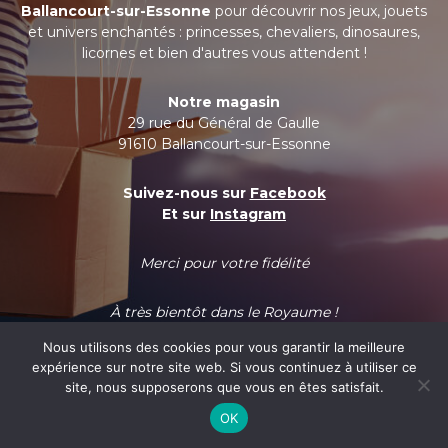
Ballancourt-sur-Essonne
pour découvrir nos jeux, jouets
et univers enchantés : princesses, chevaliers, dinosaures,
licornes et bien d'autres vous attendent !
Notre magasin
29 rue du Général de Gaulle
91610 Ballancourt-sur-Essonne
Suivez-nous sur
Facebook
Et sur
Instagram
Merci pour votre fidélité
À très bientôt dans le Royaume !
Nous utilisons des cookies pour vous garantir la meilleure
expérience sur notre site web. Si vous continuez à utiliser ce
site, nous supposerons que vous en êtes satisfait.
OK