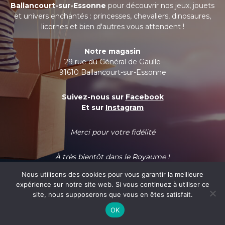
Ballancourt-sur-Essonne
pour découvrir nos jeux, jouets
et univers enchantés : princesses, chevaliers, dinosaures,
licornes et bien d'autres vous attendent !
Notre magasin
29 rue du Général de Gaulle
91610 Ballancourt-sur-Essonne
Suivez-nous sur
Facebook
Et sur
Instagram
Merci pour votre fidélité
À très bientôt dans le Royaume !
Nous utilisons des cookies pour vous garantir la meilleure
expérience sur notre site web. Si vous continuez à utiliser ce
site, nous supposerons que vous en êtes satisfait.
OK