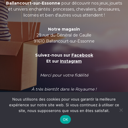
Ballancourt-sur-Essonne
pour découvrir nos jeux, jouets
et univers enchantés : princesses, chevaliers, dinosaures,
licornes et bien d'autres vous attendent !
Notre magasin
29 rue du Général de Gaulle
91610 Ballancourt-sur-Essonne
Suivez-nous sur
Facebook
Et sur
Instagram
Merci pour votre fidélité
À très bientôt dans le Royaume !
Nous utilisons des cookies pour vous garantir la meilleure
expérience sur notre site web. Si vous continuez à utiliser ce
site, nous supposerons que vous en êtes satisfait.
OK