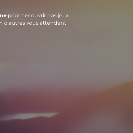
nne
pour découvrir nos jeux,
en d'autres vous attendent !