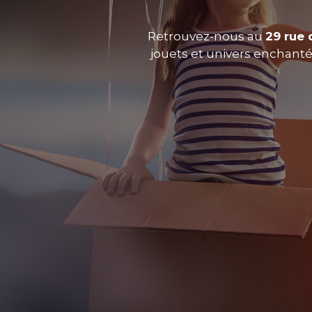
Retrouvez-nous au
29 rue 
jouets et univers enchantés