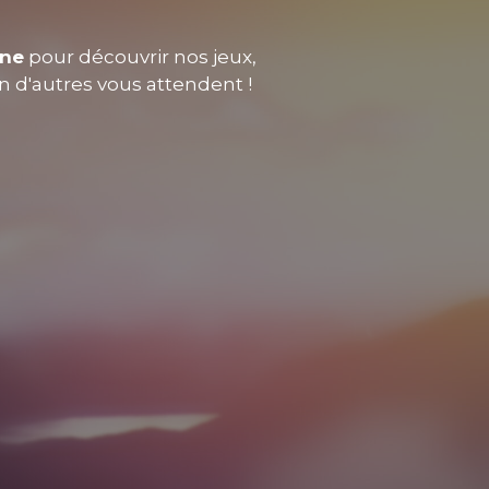
nne
pour découvrir nos jeux,
en d'autres vous attendent !