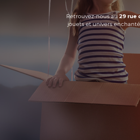
Retrouvez-nous au
29 rue 
jouets et univers enchantés