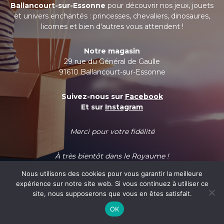
Ballancourt-sur-Essonne
pour découvrir nos jeux, jouets
et univers enchantés : princesses, chevaliers, dinosaures,
licornes et bien d'autres vous attendent !
Notre magasin
29 rue du Général de Gaulle
91610 Ballancourt-sur-Essonne
Suivez-nous sur
Facebook
Et sur
Instagram
Merci pour votre fidélité
À très bientôt dans le Royaume !
Nous utilisons des cookies pour vous garantir la meilleure
expérience sur notre site web. Si vous continuez à utiliser ce
site, nous supposerons que vous en êtes satisfait.
OK