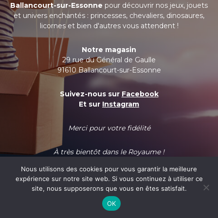
Ballancourt-sur-Essonne
pour découvrir nos jeux, jouets
et univers enchantés : princesses, chevaliers, dinosaures,
licornes et bien d'autres vous attendent !
Notre magasin
29 rue du Général de Gaulle
91610 Ballancourt-sur-Essonne
Suivez-nous sur
Facebook
Et sur
Instagram
Merci pour votre fidélité
À très bientôt dans le Royaume !
Nous utilisons des cookies pour vous garantir la meilleure
expérience sur notre site web. Si vous continuez à utiliser ce
site, nous supposerons que vous en êtes satisfait.
OK