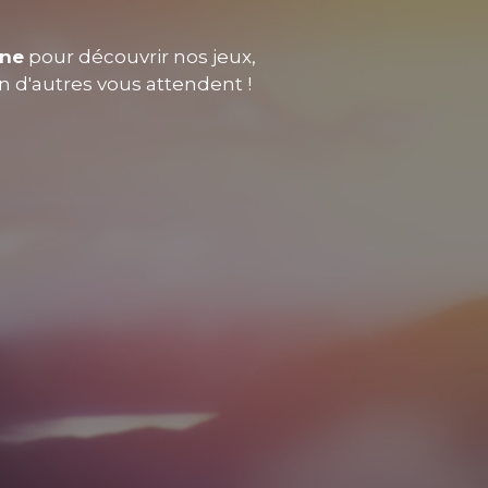
nne
pour découvrir nos jeux,
en d'autres vous attendent !