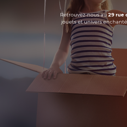
Retrouvez-nous au
29 rue 
jouets et univers enchantés