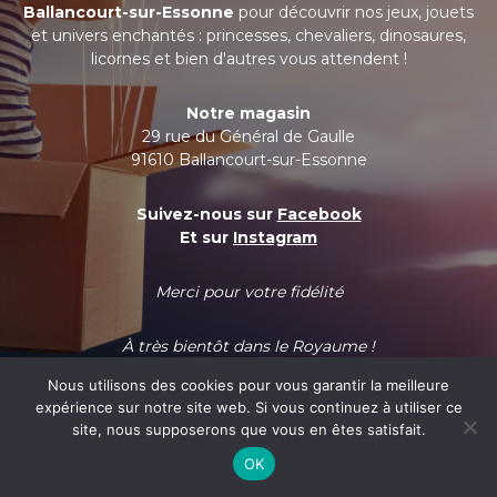
Ballancourt-sur-Essonne
pour découvrir nos jeux, jouets
et univers enchantés : princesses, chevaliers, dinosaures,
licornes et bien d'autres vous attendent !
Notre magasin
29 rue du Général de Gaulle
91610 Ballancourt-sur-Essonne
Suivez-nous sur
Facebook
Et sur
Instagram
Merci pour votre fidélité
À très bientôt dans le Royaume !
Nous utilisons des cookies pour vous garantir la meilleure
expérience sur notre site web. Si vous continuez à utiliser ce
site, nous supposerons que vous en êtes satisfait.
OK