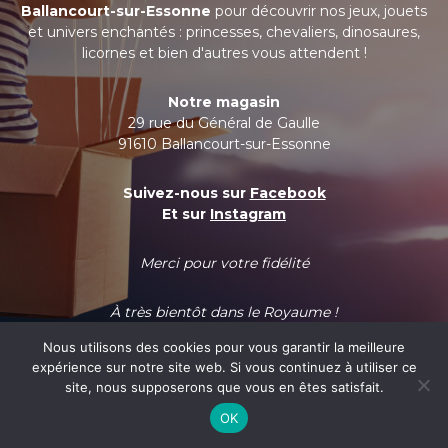
Ballancourt-sur-Essonne
pour découvrir nos jeux, jouets
et univers enchantés : princesses, chevaliers, dinosaures,
licornes et bien d'autres vous attendent !
Notre magasin
29 rue du Général de Gaulle
91610 Ballancourt-sur-Essonne
Suivez-nous sur
Facebook
Et sur
Instagram
Merci pour votre fidélité
À très bientôt dans le Royaume !
Nous utilisons des cookies pour vous garantir la meilleure
expérience sur notre site web. Si vous continuez à utiliser ce
site, nous supposerons que vous en êtes satisfait.
OK