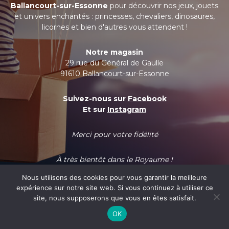
Ballancourt-sur-Essonne
pour découvrir nos jeux, jouets
et univers enchantés : princesses, chevaliers, dinosaures,
licornes et bien d'autres vous attendent !
Notre magasin
29 rue du Général de Gaulle
91610 Ballancourt-sur-Essonne
Suivez-nous sur
Facebook
Et sur
Instagram
Merci pour votre fidélité
À très bientôt dans le Royaume !
Nous utilisons des cookies pour vous garantir la meilleure
expérience sur notre site web. Si vous continuez à utiliser ce
site, nous supposerons que vous en êtes satisfait.
OK