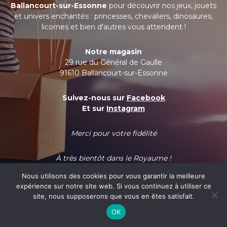
Ballancourt-sur-Essonne
pour découvrir nos jeux, jouets
et univers enchantés : princesses, chevaliers, dinosaures,
licornes et bien d'autres vous attendent !
Notre magasin
29 rue du Général de Gaulle
91610 Ballancourt-sur-Essonne
Suivez-nous sur
Facebook
Et sur
Instagram
Merci pour votre fidélité
À très bientôt dans le Royaume !
Nous utilisons des cookies pour vous garantir la meilleure
expérience sur notre site web. Si vous continuez à utiliser ce
site, nous supposerons que vous en êtes satisfait.
OK