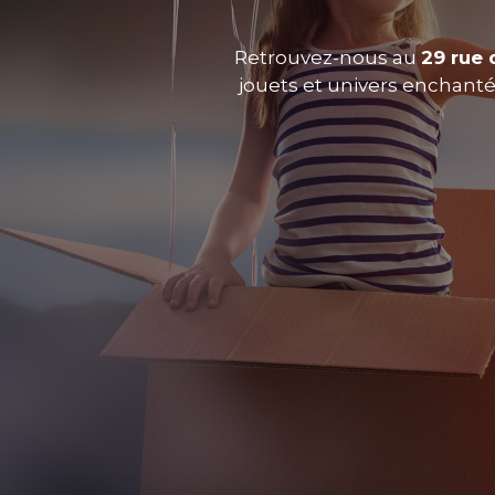
Retrouvez-nous au
29 rue 
jouets et univers enchantés