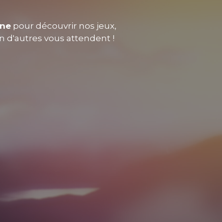
nne
pour découvrir nos jeux,
en d'autres vous attendent !