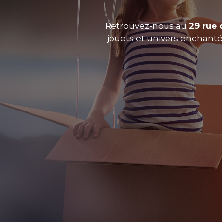
Retrouvez-nous au
29 rue 
jouets et univers enchantés