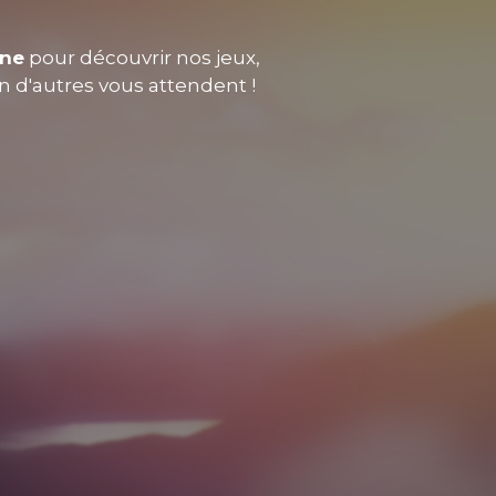
nne
pour découvrir nos jeux,
en d'autres vous attendent !