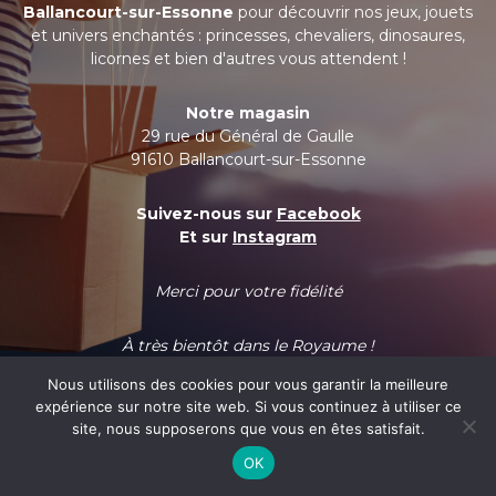
Ballancourt-sur-Essonne
pour découvrir nos jeux, jouets
et univers enchantés : princesses, chevaliers, dinosaures,
licornes et bien d'autres vous attendent !
Notre magasin
29 rue du Général de Gaulle
91610 Ballancourt-sur-Essonne
Suivez-nous sur
Facebook
Et sur
Instagram
Merci pour votre fidélité
À très bientôt dans le Royaume !
Nous utilisons des cookies pour vous garantir la meilleure
expérience sur notre site web. Si vous continuez à utiliser ce
site, nous supposerons que vous en êtes satisfait.
OK